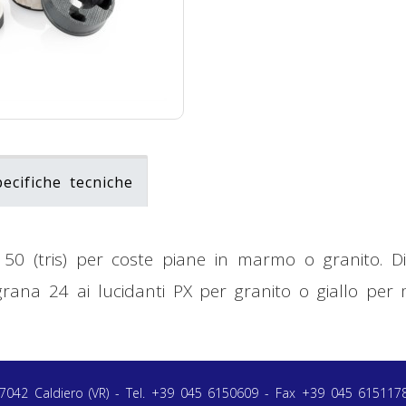
pecifiche tecniche
150 (tris) per coste piane in marmo o granito. D
 grana 24 ai lucidanti PX per granito o giallo per
4 - 37042 Caldiero (VR) - Tel. +39 045 6150609 - Fax +39 045 615117