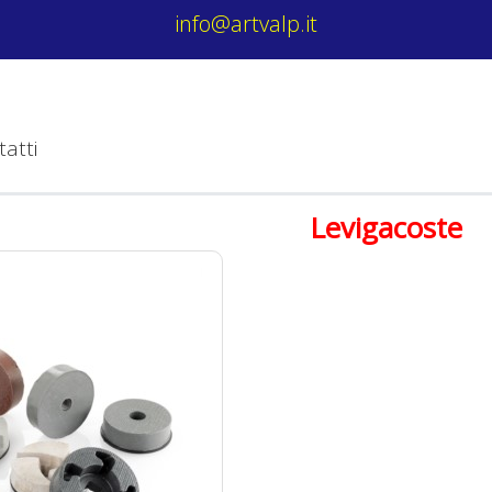
info@artvalp.it
tatti
Levigacoste