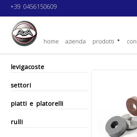
+39 0456150609
home
azienda
prodotti
con
levigacoste
settori
piatti e platorelli
rulli