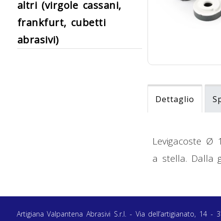
altri (virgole cassani,
frankfurt, cubetti
abrasivi)
Dettaglio
S
Levigacoste Ø 
a stella. Dalla
Artigiana Valpantena Abrasivi S.r.l. - Via dell’artigianato, 1