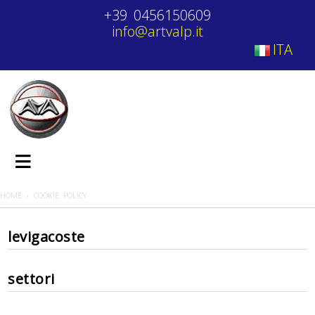
+39 0456150609
info@artvalp.it
ITA
≡
HOME
›
COOKIE POLICY
levigacoste
settori