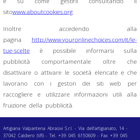
e su come gestirli consultando il
sito
www.aboutcookies.org
.
Inoltre accedendo alla
pagina
http://www.youronlinechoices.com/it/le-
tue-scelte
è possibile informarsi sulla
pubblicità comportamentale oltre che
disattivare o attivare le società elencate e che
lavorano con i gestori dei siti web per
raccogliere e utilizzare informazioni utili alla
fruizione della pubblicità.
Artigiana Valpantena Abrasivi S.r.l. - Via dell’artigianato, 14 -
37042 Caldiero (VR) - Tel. +39 045 6150609 - Fax +39 045